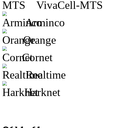
VivaCell-MTS
Arminco
Orange
Cornet
Realtime
Harknet