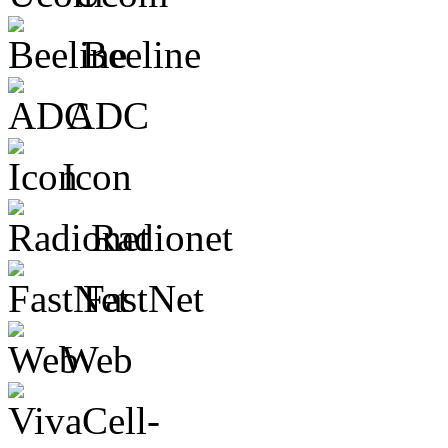
Beeline
ADC
Icon
Radionet
FastNet
Web