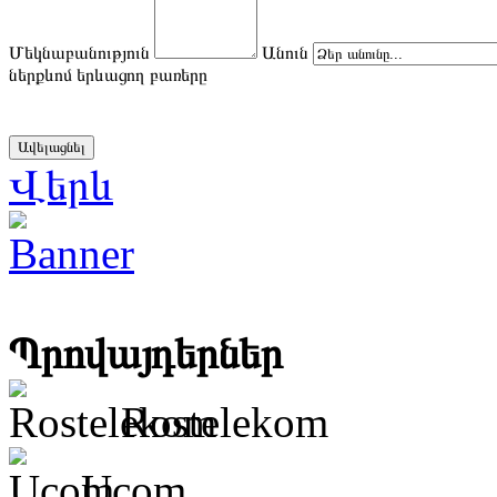
Մեկնաբանություն
Անուն
ներքևոմ երևացող բառերը
Վերև
Պրովայդերներ
Rostelekom
Ucom