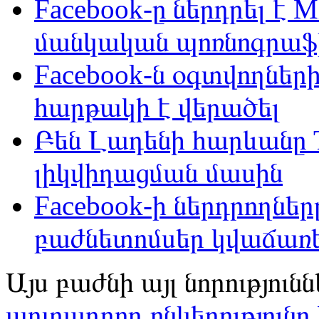
Facebook-ը ներդրել է M
մանկական պոռնոգրաֆ
Facebook-ն օգտվողներ
հարթակի է վերածել
Բեն Լադենի հարևանը T
լիկվիդացման մասին
Facebook-ի ներդրողներ
բաժնետոմսեր կվաճառ
Այս բաժնի այլ նորությունն
արտադրող ընկերությունը Fa