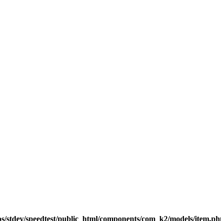
s/stdev/speedtest/public_html/components/com_k2/models/item.ph