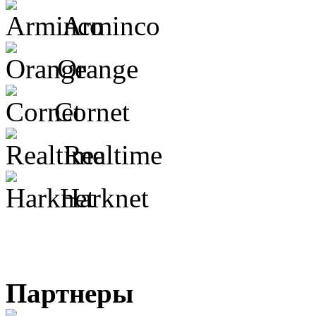
Arminco
Orange
Cornet
Realtime
Harknet
Партнеры