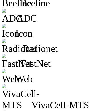
Beeline
ADC
Icon
Radionet
FastNet
Web
VivaCell-MTS