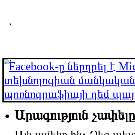
Արագություն չափելը 
Այն ամենը ինչ Ձեզ պետ