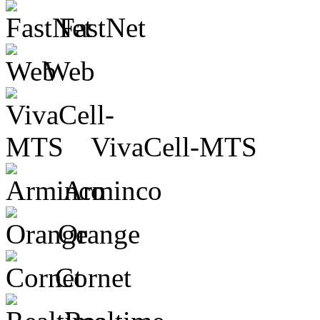
FastNet
Web
VivaCell-MTS
Arminco
Orange
Cornet